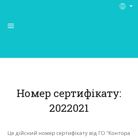
Про Контора Рі
Програми
Номер сертифікату:
Матеріали
2022021
Нас підтримують
Відгуки
Це дійсний номер сертифікату від ГО "Контора