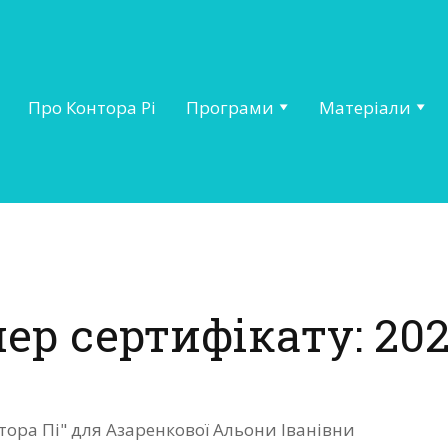
Про Контора Рі
Програми
Матеріали
ер сертифікату: 202
тора Пі" для Азаренкової Альони Іванівни