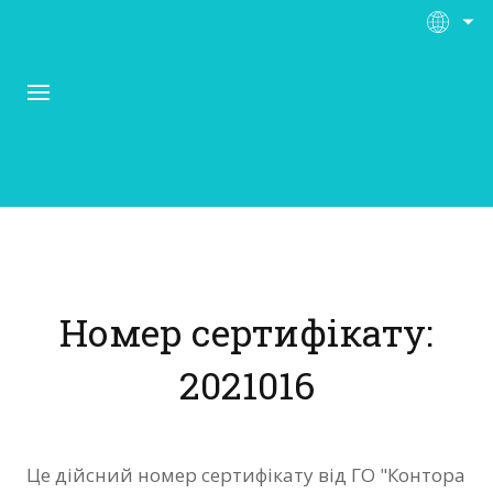
Про Контора Рі
Програми
Номер сертифікату:
Матеріали
2021016
Нас підтримують
Відгуки
Це дійсний номер сертифікату від ГО "Контора