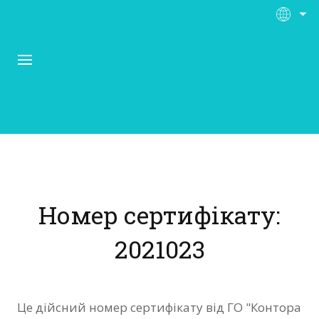
Про Контора Рі
Програми
Номер сертифікату:
Матеріали
2021023
Нас підтримують
Відгуки
Це дійсний номер сертифікату від ГО "Контора