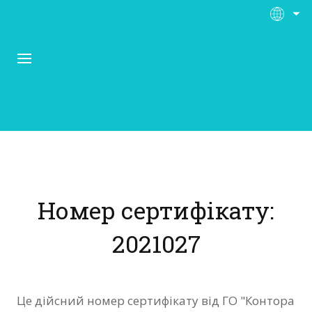
Про Контора Рі
Програми
Номер сертифікату:
Матеріали
2021027
Нас підтримують
Відгуки
Це дійсний номер сертифікату від ГО "Контора