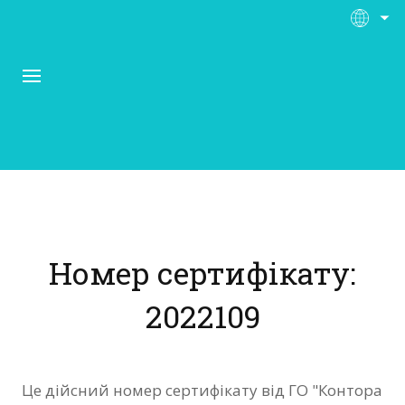
Про Контора Рі
Програми
Номер сертифікату:
Матеріали
2022109
Нас підтримують
Відгуки
Це дійсний номер сертифікату від ГО "Контора