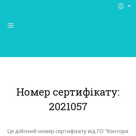
Про Контора Рі
Програми
Номер сертифікату:
Матеріали
2021057
Нас підтримують
Відгуки
Це дійсний номер сертифікату від ГО "Контора