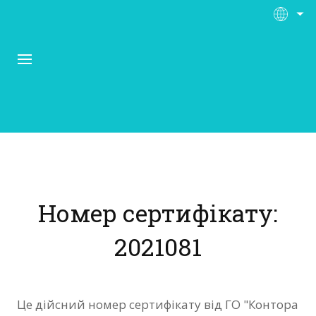
Про Контора Рі
Програми
Номер сертифікату:
Матеріали
2021081
Нас підтримують
Відгуки
Це дійсний номер сертифікату від ГО "Контора