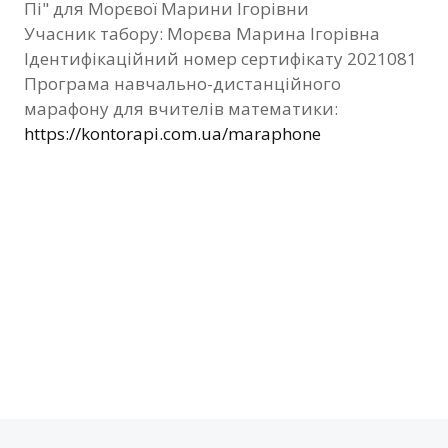
Пі" для Морєвої Марини Ігорівни
Фотозвіт
Учасник табору: Морєва Марина Ігорівна
Ідентифікаційний номер сертифікату 2021081
Видані сертифікати
Програма навчально-дистанційного
марафону для вчителів математики:
Контакти
https://kontorapi.com.ua/maraphone