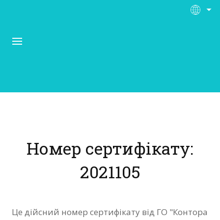
Про Контора Рі
Програми
Номер сертифікату:
Матеріали
2021105
Нас підтримують
Відгуки
Це дійсний номер сертифікату від ГО "Контора