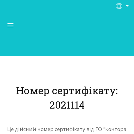
Про Контора Рі
Програми
Номер сертифікату:
Матеріали
2021114
Нас підтримують
Відгуки
Це дійсний номер сертифікату від ГО "Контора