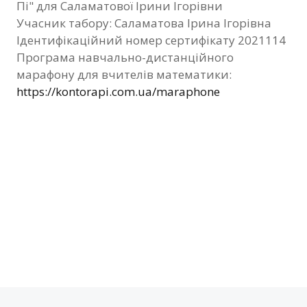
Пі" для Саламатової Ірини Ігорівни
Фотозвіт
Учасник табору: Саламатова Ірина Ігорівна
Ідентифікаційний номер сертифікату 2021114
Видані сертифікати
Програма навчально-дистанційного
марафону для вчителів математики:
Контакти
https://kontorapi.com.ua/maraphone