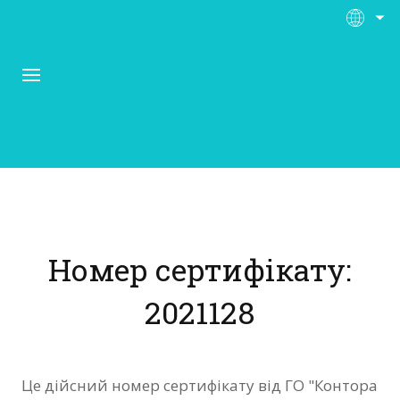
Про Контора Рі
Програми
Номер сертифікату:
Матеріали
2021128
Нас підтримують
Відгуки
Це дійсний номер сертифікату від ГО "Контора