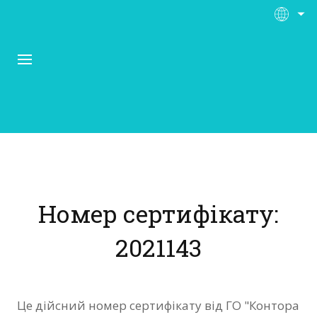
Про Контора Рі
Програми
Номер сертифікату:
Матеріали
2021143
Нас підтримують
Відгуки
Це дійсний номер сертифікату від ГО "Контора