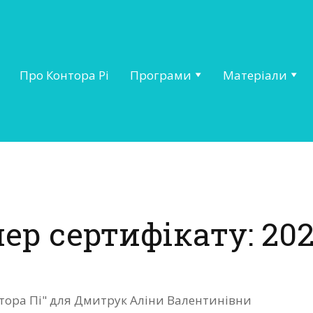
Про Контора Рі
Програми
Матеріали
ер сертифікату: 202
нтора Пі" для Дмитрук Аліни Валентинівни