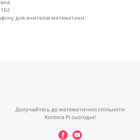
івна
1162
фону для вчителів математики:
Долучайтесь до математичної спільноти
Kontora Pi сьогодні!