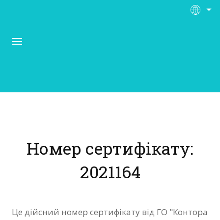
Про Контора Рі
Програми
Номер сертифікату:
Матеріали
2021164
Нас підтримують
Відгуки
Це дійсний номер сертифікату від ГО "Контора