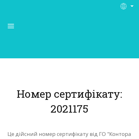
Про Контора Рі
Програми
Номер сертифікату:
Матеріали
2021175
Нас підтримують
Відгуки
Це дійсний номер сертифікату від ГО "Контора