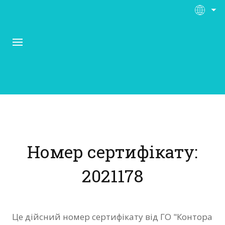
Про Контора Рі
Програми
Номер сертифікату:
Матеріали
2021178
Нас підтримують
Відгуки
Це дійсний номер сертифікату від ГО "Контора