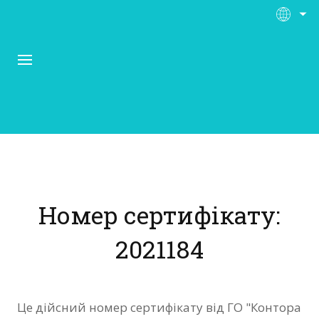
Про Контора Рі
Програми
Номер сертифікату:
Матеріали
2021184
Нас підтримують
Відгуки
Це дійсний номер сертифікату від ГО "Контора