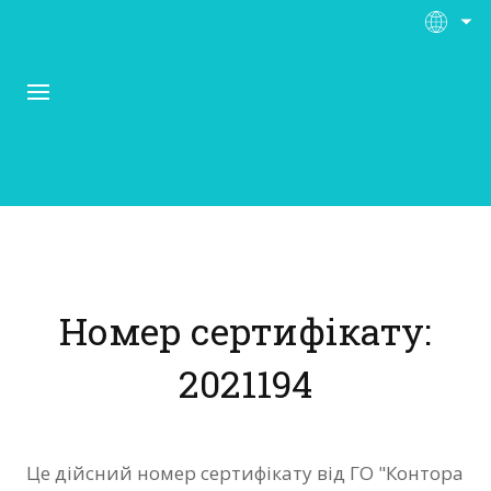
Про Контора Рі
Програми
Номер сертифікату:
Матеріали
2021194
Нас підтримують
Відгуки
Це дійсний номер сертифікату від ГО "Контора