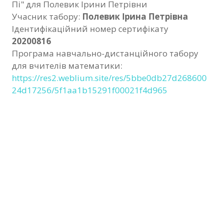
Пі" для Полевик Ірини Петрівни
Фотозвіт
Учасник табору:
Полевик Ірина Петрівна
Ідентифікаційний номер сертифікату
Видані сертифікати
20200816
Програма навчально-дистанційного табору
Контакти
для вчителів математики:
https://res2.weblium.site/res/5bbe0db27d268600
24d17256/5f1aa1b15291f00021f4d965