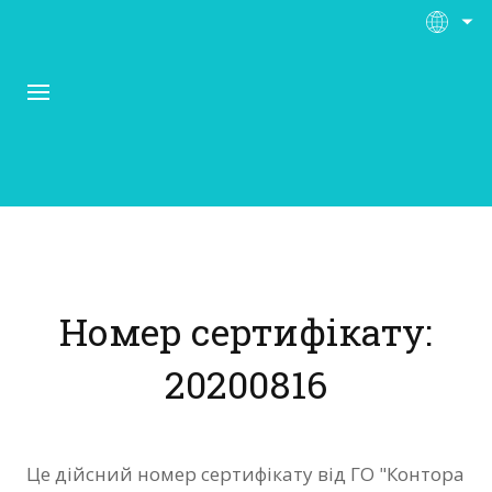
Про Контора Рі
Програми
Номер сертифікату:
Матеріали
20200816
Нас підтримують
Відгуки
Це дійсний номер сертифікату від ГО "Контора