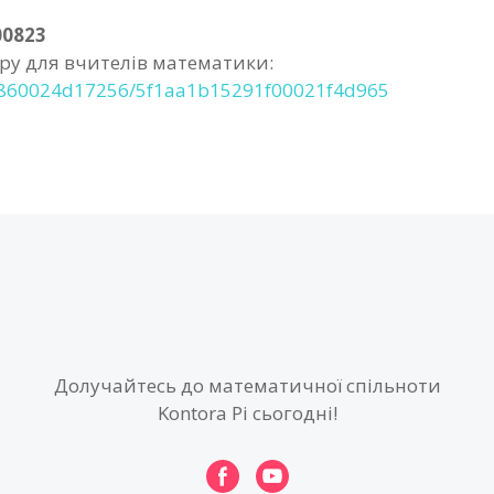
00823
ру для вчителів математики:
d26860024d17256/5f1aa1b15291f00021f4d965
Долучайтесь до математичної спільноти
Kontora Pi сьогодні!