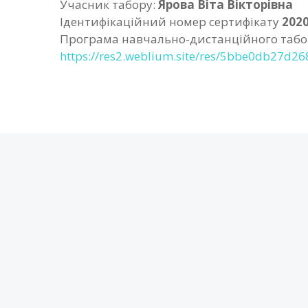
Учасник табору:
Ярова Віта Вікторівна
Ідентифікаційний номер сертифікату
202
Програма навчально-дистанційного табо
https://res2.weblium.site/res/5bbe0db27