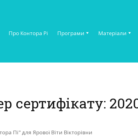
Про Контора Рі
Програми
Матеріали
р сертифікату: 202
тора Пі" для Ярової Віти Вікторівни